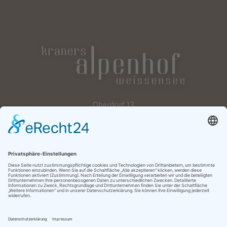
Oberdorf 13
9762 Weißensee
+43 4713 2062
+43 676 57 00 409
office@kraners-alpenhof.at
Jetzt anfragen