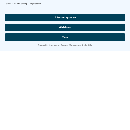
KRANERS ALPENHOF ZIMMER &
APPARTMENTS
HIER FÜHLEN SIE SICH ZU HAUSE!
Schön, dass Sie bei uns vorbeischauen! Wir bieten Ihnen mit
unserem Hotel und unseren Appartments ein gemütliches
Urlaubszuhause direkt am paradiesischen Weissensee und
servieren Ihnen dazu ein 100 % Bio-Frühstück mit zum Teil
Produkten aus familiär zugehöriger Landwirtschaft.
Mitglied der Weissensee PremiumCARD mit vielen
Vergünstigungen !
Anrufen
E-Mail
Anfrage